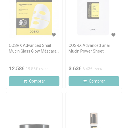
COSRX Advanced Snail
COSRX Advanced Snail
Mucin Glass Glow Máscara
Mucin Power Sheet
de Hidrogel Iluminadora 3
Máscara Facial 25ml
unidades
12.58€
3.63€
19.86€
6.43€
PVPR
PVPR
Comprar
Comprar