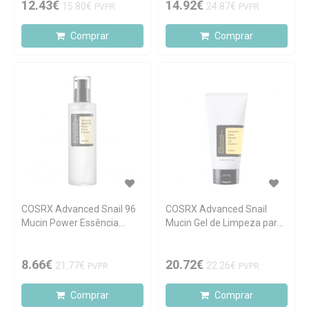
12.43€
14.92€
15.80€
24.87€
PVPR
PVPR
Comprar
Comprar
COSRX Advanced Snail 96
COSRX Advanced Snail
Mucin Power Essência
Mucin Gel de Limpeza para
100ml
Pele Sensível 150ml
8.66€
20.72€
21.77€
22.26€
PVPR
PVPR
Comprar
Comprar