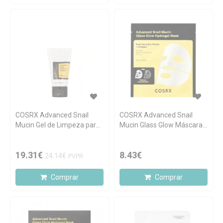
COSRX Advanced Snail
COSRX Advanced Snail
Mucin Gel de Limpeza para
Mucin Glass Glow Máscara
Pele Sensível 50ml
de Hidrogel Iluminadora 1
unidade
19.31€
8.43€
24.14€
PVPR
Comprar
Comprar