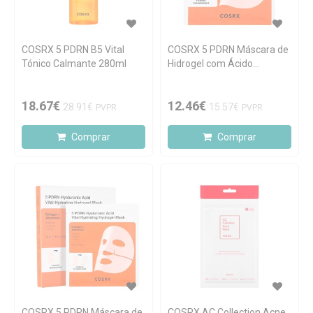
COSRX 5 PDRN B5 Vital
COSRX 5 PDRN Máscara de
Tónico Calmante 280ml
Hidrogel com Ácido
Hialurónico 1 unidade
18.67€
12.46€
28.91€
15.57€
PVPR
PVPR
Comprar
Comprar
COSRX 5 PDRN Máscara de
COSRX AC Collection Acne