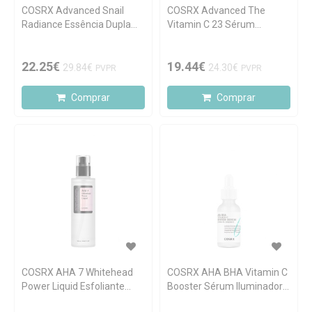
COSRX Advanced Snail
COSRX Advanced The
Radiance Essência Dupla
Vitamin C 23 Sérum
80ml
Iluminador 20g
22.25€
19.44€
29.84€
24.30€
PVPR
PVPR
Comprar
Comprar
COSRX AHA 7 Whitehead
COSRX AHA BHA Vitamin C
Power Liquid Esfoliante
Booster Sérum Iluminador
para Pontos Brancos 100ml
30ml