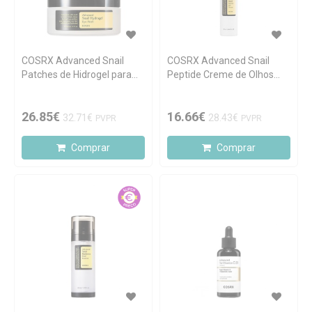
COSRX Advanced Snail
COSRX Advanced Snail
Patches de Hidrogel para
Peptide Creme de Olhos
Olhos 60 unidades
Antienvelhecimento 25ml
26.85€
16.66€
32.71€
28.43€
PVPR
PVPR
Comprar
Comprar