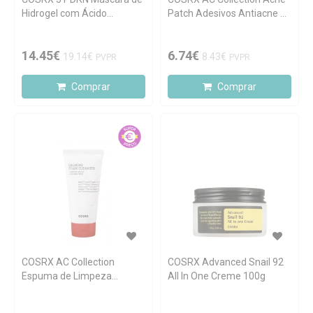
Hidrogel com Ácido
Patch Adesivos Antiacne 26
Hialurónico 3 unidades
unidades
14.45€
6.74€
19.14€
8.43€
PVPR
PVPR
Comprar
Comprar
COSRX AC Collection
COSRX Advanced Snail 92
Espuma de Limpeza
All In One Creme 100g
Calmante 150ml