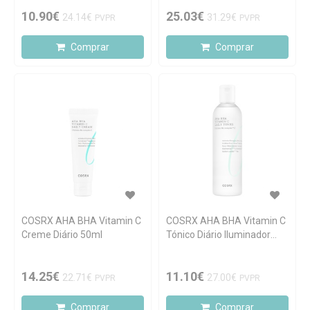
10.90€
25.03€
24.14€
31.29€
PVPR
PVPR
Comprar
Comprar
COSRX AHA BHA Vitamin C
COSRX AHA BHA Vitamin C
Creme Diário 50ml
Tónico Diário Iluminador
150ml
14.25€
11.10€
22.71€
27.00€
PVPR
PVPR
Comprar
Comprar