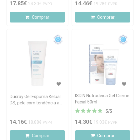
17.85€
14.46€
24.30€
19.28€
PVPR
PVPR
Comprar
Comprar
ISDIN Nutradeica Gel Creme
Ducray Gel Espuma Kelual
Facial 50ml
DS, pele com tendência a
dermatite seborreica ou
5
/
5
pitiríase versicolor 200 ml
14.16€
14.30€
18.88€
19.03€
PVPR
PVPR
Comprar
Comprar