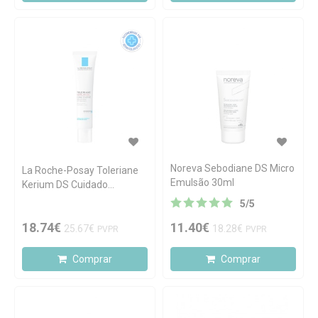
Noreva Sebodiane DS Micro
La Roche-Posay Toleriane
Emulsão 30ml
Kerium DS Cuidado
Apaziguante Concentrado
5
/
5
40ml
18.74€
11.40€
25.67€
18.28€
PVPR
PVPR
Comprar
Comprar