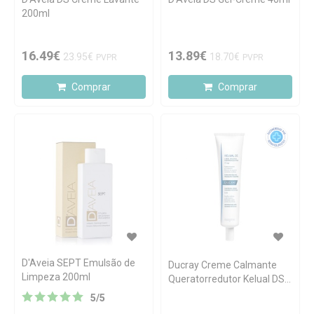
200ml
16.49€
13.89€
23.95€
18.70€
PVPR
PVPR
Comprar
Comprar
D'Aveia SEPT Emulsão de
Ducray Creme Calmante
Limpeza 200ml
Queratorredutor Kelual DS,
acalma a irritação e limita
5
/
5
as recidivas 40 ml