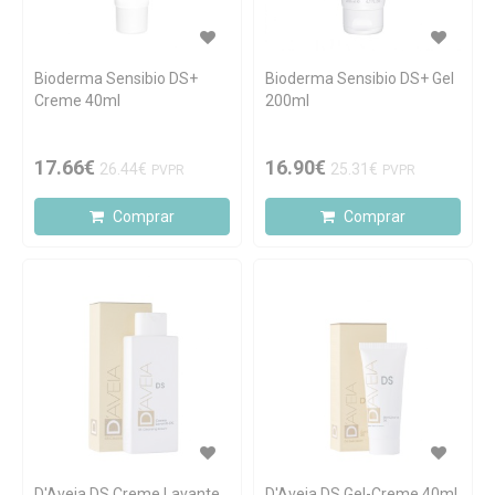
Bioderma Sensibio DS+
Bioderma Sensibio DS+ Gel
Creme 40ml
200ml
17.66€
16.90€
26.44€
25.31€
PVPR
PVPR
Comprar
Comprar
D'Aveia DS Creme Lavante
D'Aveia DS Gel-Creme 40ml