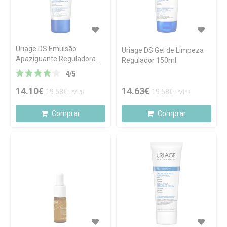
Uriage DS Emulsão
Uriage DS Gel de Limpeza
Apaziguante Reguladora
Regulador 150ml
40ml
4
/
5
14.10€
14.63€
19.58€
19.58€
PVPR
PVPR
Comprar
Comprar