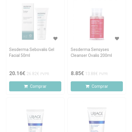
Sesderma Sebovalis Gel
Sesderma Sensyses
Facial 50ml
Cleanser Ovalis 200ml
20.16€
8.85€
26.82€
13.88€
PVPR
PVPR
Comprar
Comprar