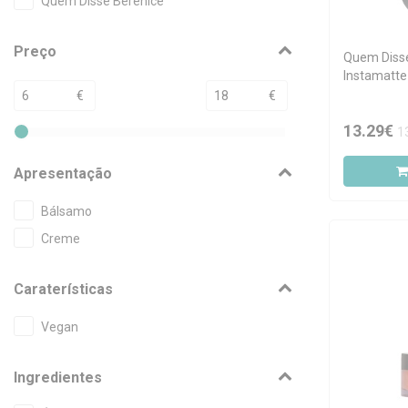
Quem Disse Berenice
Preço
Quem Diss
Instamatte
Solto Antib
€
€
13.29€
1
Apresentação
Bálsamo
Creme
Caraterísticas
Vegan
Ingredientes