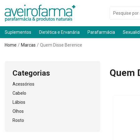
Suplementos
Dietética e Ervanária
Parafarmácia
Sexuali
Home
Marcas
Quem Disse Berenice
Quem D
Categorias
Acessórios
Cabelo
Lábios
Olhos
Rosto