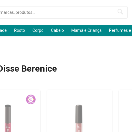
dade
Rosto
Corpo
Cabelo
Mamã e Criança
Perfumes e
isse Berenice