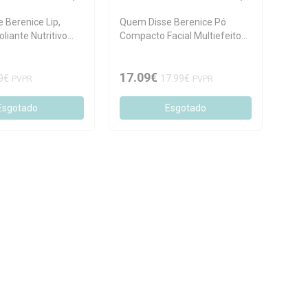
 Berenice Lip,
Quem Disse Berenice Pó
oliante Nutritivo
Compacto Facial Multiefeitos
Cappucino 18g
17.09€
9€
17.99€
PVPR
PVPR
Esgotado
Esgotado