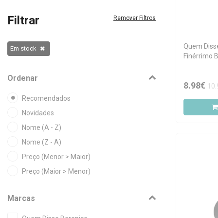
Filtrar
Remover Filtros
Quem Diss
Em stock
Finérrimo 
Cor de Vin
Ordenar
8.98€
10.
Recomendados
Novidades
Nome (A - Z)
Nome (Z - A)
Preço (Menor > Maior)
Preço (Maior > Menor)
Marcas