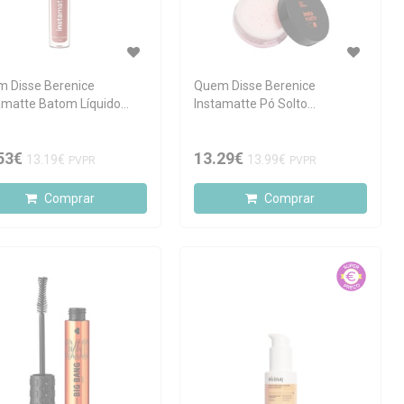
 Disse Berenice
Quem Disse Berenice
amatte Batom Líquido
Instamatte Pó Solto
nali
Translúcido Roselelê 10g
53€
13.29€
13.19€
13.99€
PVPR
PVPR
Comprar
Comprar