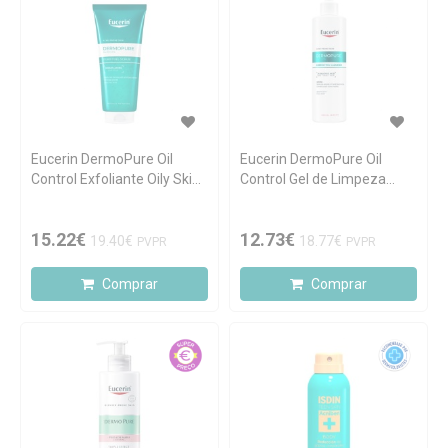
Eucerin DermoPure Oil
Eucerin DermoPure Oil
Control Exfoliante Oily Skin
Control Gel de Limpeza
& Imperfections 100ml
Concentrado 150ml
15.22€
12.73€
19.40€
18.77€
PVPR
PVPR
Comprar
Comprar