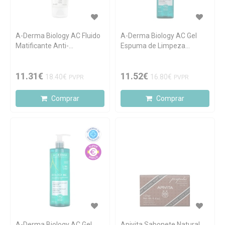
A-Derma Biology AC Fluido
A-Derma Biology AC Gel
Matificante Anti-
Espuma de Limpeza
Imperfeições 40ml
Purificante 200ml
11.31€
11.52€
18.40€
16.80€
PVPR
PVPR
Comprar
Comprar
A-Derma Biology AC Gel
Apivita Sabonete Natural