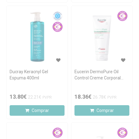
Ducray Keracnyl Gel
Eucerin DermoPure Oil
Espuma 400ml
Control Creme Corporal
Anti-Marcas 200ml
13.80€
18.36€
22.21€
26.78€
PVPR
PVPR
Comprar
Comprar