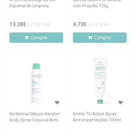
Espuma de Limpeza
com Própolis 125g
Purificante 400ml
13.28€
4.73€
21.50€
6.61€
PVPR
PVPR
Comprar
Comprar
Bioderma Sébium Kerato+
Biretix Tri-Active Spray
Body Spray Corporal Anti-
Anti-Imperfeições 100ml
Imperfeições 150ml