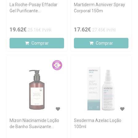
La Roche-Posay Effaclar
Martiderm Acniover Spray
Gel Purificante
Corporal 150m
Microesfoliante Recarga
400ml
19.62€
17.62€
25.16€
27.45€
PVPR
PVPR
Comprar
Comprar
Mizon Niacinamide Loção
Sesderma Azelac Loção
de Banho Suavizante
100ml
300ml