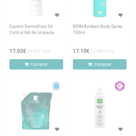
Eucerin DermoPure Oil
ISDIN Acniben Body Spray
Control Gel de Limpeza
150ml
Concentrado 400ml
17.03€
17.10€
24.84€
22.80€
PVPR
PVPR
Comprar
Comprar