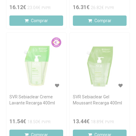
16.12€
16.31€
23.04€
26.82€
PVPR
PVPR
Comprar
Comprar
SVR Sebiaclear Creme
SVR Sebiaclear Gel
Lavante Recarga 400ml
Moussant Recarga 400ml
11.54€
13.44€
18.50€
18.89€
PVPR
PVPR
Comprar
Comprar