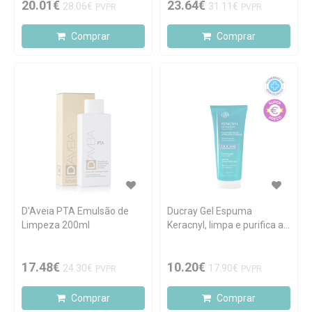
20.01€
23.64€
28.06€
31.11€
PVPR
PVPR
Comprar
Comprar
D'Aveia PTA Emulsão de
Ducray Gel Espuma
Limpeza 200ml
Keracnyl, limpa e purifica a
pele oleosa de tendência
acneica 200 ml
17.48€
10.20€
24.30€
17.90€
PVPR
PVPR
Comprar
Comprar