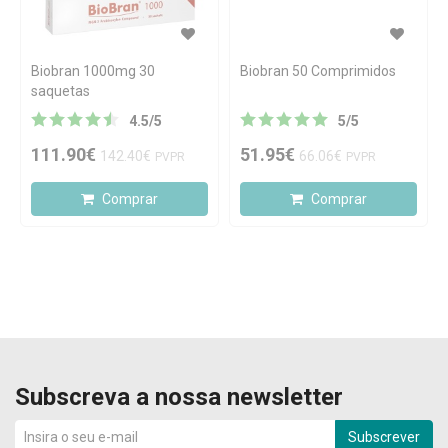
Biobran 1000mg 30
Biobran 50 Comprimidos
saquetas
4.5
/
5
5
/
5
111.90€
51.95€
142.40€
66.06€
PVPR
PVPR
Comprar
Comprar
Subscreva a nossa newsletter
Subscrever