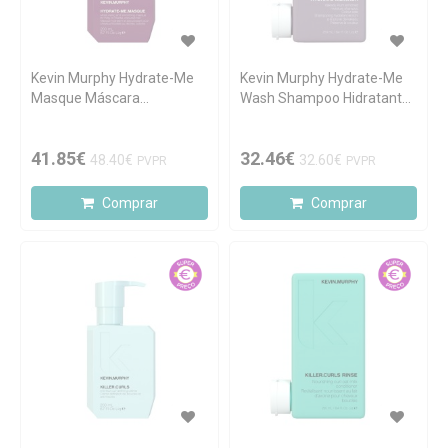
Kevin Murphy Hydrate-Me
Kevin Murphy Hydrate-Me
Masque Máscara
Wash Shampoo Hidratante
Hidratante 200ml
250ml
41.85€
32.46€
48.40€
32.60€
PVPR
PVPR
Comprar
Comprar