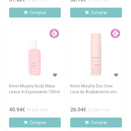
39.80€
37.20€
PVPR
PVPR
Comprar
Comprar
Kevin Murphy Body Mass
Kevin Murphy Doo Over
Leave-In Espessante 100ml
Laca de Acabamento em
Pó 250ml
40.94€
26.04€
49.60€
34.20€
PVPR
PVPR
Comprar
Comprar