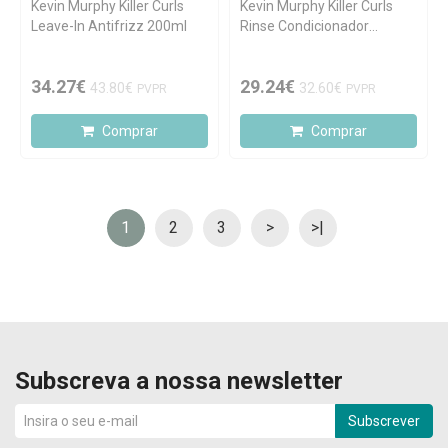
Kevin Murphy Killer Curls
Kevin Murphy Killer Curls
Leave-In Antifrizz 200ml
Rinse Condicionador
Nutritivo 250ml
34.27€
29.24€
43.80€
32.60€
PVPR
PVPR
Comprar
Comprar
1
2
3
>
>|
Subscreva a nossa newsletter
Subscrever