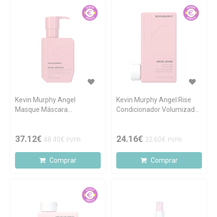
Kevin Murphy Angel
Kevin Murphy Angel Rise
Masque Máscara
Condicionador Volumizador
Reparadora 200ml
250ml
37.12€
24.16€
48.40€
32.60€
PVPR
PVPR
Comprar
Comprar