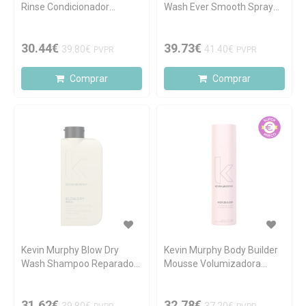
Rinse Condicionador
Wash Ever Smooth Spray
Reparador 250ml
Leave-In 150ml
30.44€
39.73€
39.80€
41.40€
PVPR
PVPR
Comprar
Comprar
Kevin Murphy Blow Dry
Kevin Murphy Body Builder
Wash Shampoo Reparador
Mousse Volumizadora
250ml
400ml
31.62€
32.78€