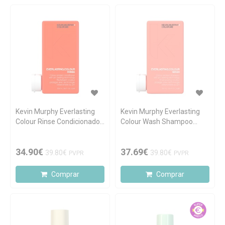
Kevin Murphy Everlasting
Kevin Murphy Everlasting
Colour Rinse Condicionador
Colour Wash Shampoo
Protetor da Cor 250ml
Protetor da Cor 250ml
34.90€
37.69€
39.80€
39.80€
PVPR
PVPR
Comprar
Comprar