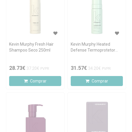
Kevin Murphy Fresh Hair
Kevin Murphy Heated
Shampoo Seco 250ml
Defense Termoprotetor
150ml
28.73€
31.57€
37.20€
34.20€
PVPR
PVPR
Comprar
Comprar