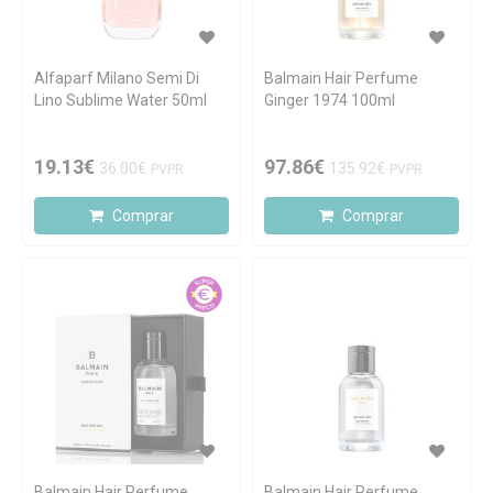
Alfaparf Milano Semi Di
Balmain Hair Perfume
Lino Sublime Water 50ml
Ginger 1974 100ml
19.13€
97.86€
36.00€
135.92€
PVPR
PVPR
Comprar
Comprar
Balmain Hair Perfume
Balmain Hair Perfume