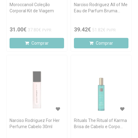
Moroccanoil Coleção
Narciso Rodriguez All of Me
Corporal Kit de Viagem
Eau de Parfum Bruma
Capilar 30ml
31.00€
39.42€
37.80€
51.82€
PVPR
PVPR
Comprar
Comprar
Narciso Rodriguez For Her
Rituals The Ritual of Karma
Perfume Cabelo 30ml
Brisa de Cabelo e Corpo
50ml