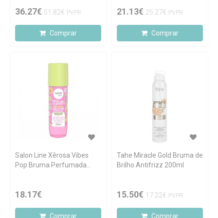
36.27€
21.13€
51.82€
25.27€
PVPR
PVPR
Comprar
Comprar
Salon Line Xêrosa Vibes
Tahe Miracle Gold Bruma de
Pop Bruma Perfumada
Brilho Antifrizz 200ml
para Cabelo e Corpo 200ml
18.17€
15.50€
17.22€
PVPR
Comprar
Comprar