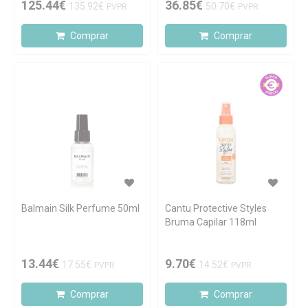
125.44€
36.85€
135.92€
50.70€
PVPR
PVPR
Comprar
Comprar
Balmain Silk Perfume 50ml
Cantu Protective Styles
Bruma Capilar 118ml
13.44€
9.70€
17.55€
14.52€
PVPR
PVPR
Comprar
Comprar