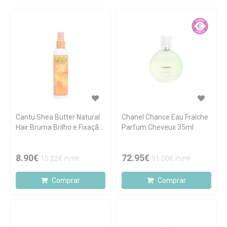
Cantu Shea Butter Natural
Chanel Chance Eau Fraîche
Hair Bruma Brilho e Fixação
Parfum Cheveux 35ml
237ml
8.90€
72.95€
15.22€
91.00€
PVPR
PVPR
Comprar
Comprar