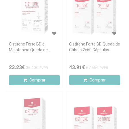
Cistitone Forte BD e
Cistitone Forte BD Queda de
Melatonina Queda de
Cabelo 2x60 Cápsulas
Cabelo 60 cápsulas
23.23€
43.91€
36.40€
67.55€
PVPR
PVPR
Comprar
Comprar