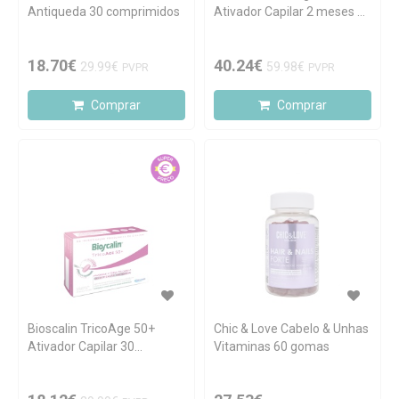
Antiqueda 30 comprimidos
Ativador Capilar 2 meses +
OFERTA 1 mês
18.70€
40.24€
29.99€
59.98€
PVPR
PVPR
Comprar
Comprar
Bioscalin TricoAge 50+
Chic & Love Cabelo & Unhas
Ativador Capilar 30
Vitaminas 60 gomas
comprimidos