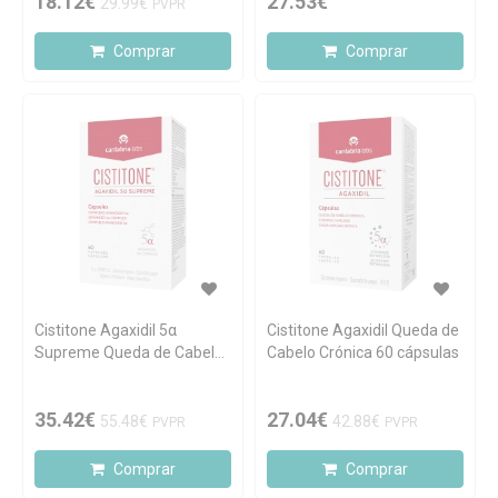
18.12€
27.53€
29.99€
PVPR
Comprar
Comprar
Cistitone Agaxidil 5α
Cistitone Agaxidil Queda de
Supreme Queda de Cabelo
Cabelo Crónica 60 cápsulas
Crónica 60 cápsulas
35.42€
27.04€
55.48€
42.88€
PVPR
PVPR
Comprar
Comprar