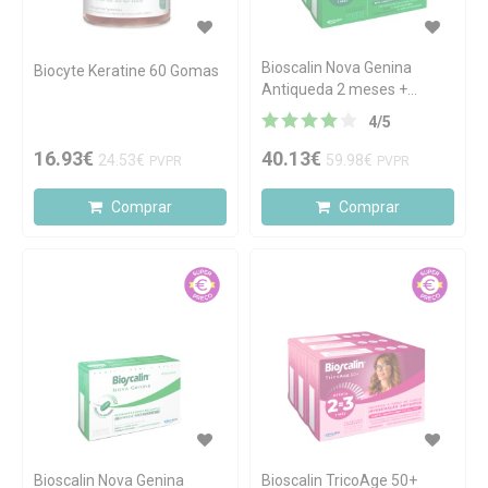
Bioscalin Nova Genina
Biocyte Keratine 60 Gomas
Antiqueda 2 meses +
OFERTA 1 mês
4
/
5
16.93€
40.13€
24.53€
59.98€
PVPR
PVPR
Comprar
Comprar
Bioscalin Nova Genina
Bioscalin TricoAge 50+