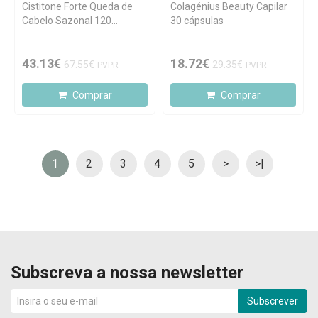
Cistitone Forte Queda de
Colagénius Beauty Capilar
Cabelo Sazonal 120
30 cápsulas
Cápsulas + OFERTA 60
Cápsulas
43.13€
18.72€
67.55€
29.35€
PVPR
PVPR
Comprar
Comprar
1
2
3
4
5
>
>|
Subscreva a nossa newsletter
Subscrever