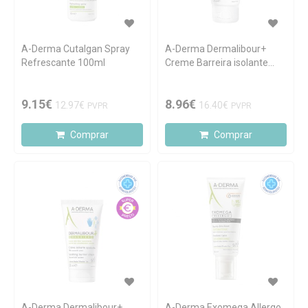
A-Derma Cutalgan Spray
A-Derma Dermalibour+
Refrescante 100ml
Creme Barreira isolante
pele irritada 100ml
9.15€
8.96€
12.97€
16.40€
PVPR
PVPR
Comprar
Comprar
A-Derma Dermalibour+
A-Derma Exomega Allergo