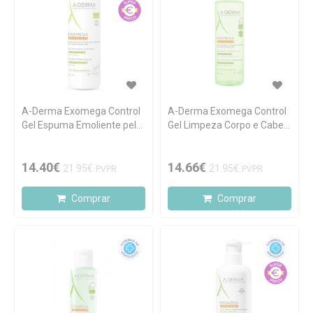
A-Derma Exomega Control
A-Derma Exomega Control
Gel Espuma Emoliente pele
Gel Limpeza Corpo e Cabelo
atópica 500ml
ECO Pele Atópica 500ml
14.40€
14.66€
21.95€
21.95€
PVPR
PVPR
Comprar
Comprar