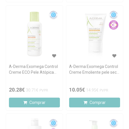
A-Derma Exomega Control
A-Derma Exomega Control
Creme ECO Pele Atópica
Creme Emoliente pele seca
400ml
50ml
20.28€
10.05€
30.71€
14.95€
PVPR
PVPR
Comprar
Comprar