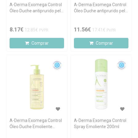
A-Derma Exomega Control
A-Derma Exomega Control
Óleo Duche antiprurido pele
Óleo Duche antiprurido pele
atópica 200ml
atópica Recarga 500ml
8.17€
11.56€
12.85€
17.41€
PVPR
PVPR
Comprar
Comprar
A-Derma Exomega Control
A-Derma Exomega Control
Óleo Duche Emoliente
Spray Emoliente 200ml
antiprurido pele atópica