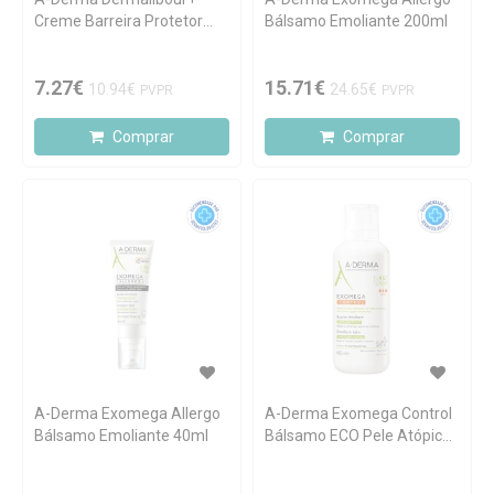
Creme Barreira Protetor
Bálsamo Emoliante 200ml
50ml
7.27€
15.71€
10.94€
24.65€
PVPR
PVPR
Comprar
Comprar
A-Derma Exomega Allergo
A-Derma Exomega Control
Bálsamo Emoliante 40ml
Bálsamo ECO Pele Atópica
400ml