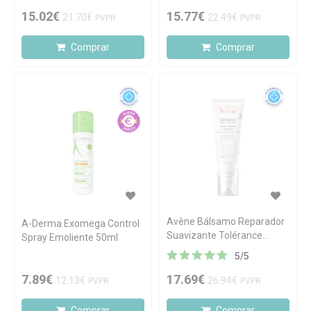
500ml
15.02€
15.77€
21.70€
22.49€
PVPR
PVPR
Comprar
Comprar
Avène Bálsamo Reparador
A-Derma Exomega Control
Suavizante Tolérance
Spray Emoliente 50ml
CONTROL, pele sensível
5
/
5
reativa seca a muito seca
40 ml
7.89€
17.69€
12.13€
26.94€
PVPR
PVPR
Comprar
Comprar