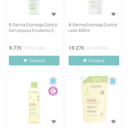
A-Derma Exomega Control
A-Derma Exomega Control
Gel Limpeza Emoliente 2
Leite 400ml
em 1 Corpo e Cabelo pele
atópica 200ml
9.77€
19.27€
13.91€
29.16€
PVPR
PVPR
Comprar
Comprar