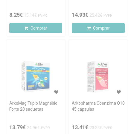
8.25€
14.93€
15.14€
25.42€
PVPR
PVPR
Comprar
Comprar
ArkoMag Triplo Magnésio
Arkopharma Coenzima Q10
Forte 20 saquetas
45 cápsulas
13.79€
13.41€
24.96€
23.34€
PVPR
PVPR