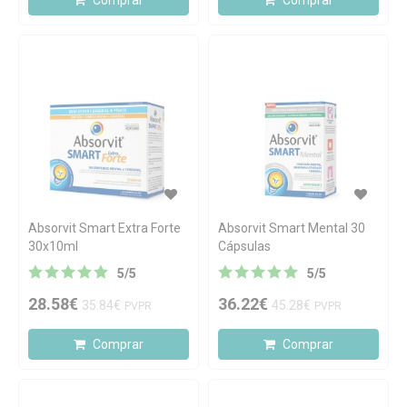
Comprar
Comprar
Absorvit Smart Extra Forte
Absorvit Smart Mental 30
30x10ml
Cápsulas
5
/
5
5
/
5
28.58€
36.22€
35.84€
45.28€
PVPR
PVPR
Comprar
Comprar