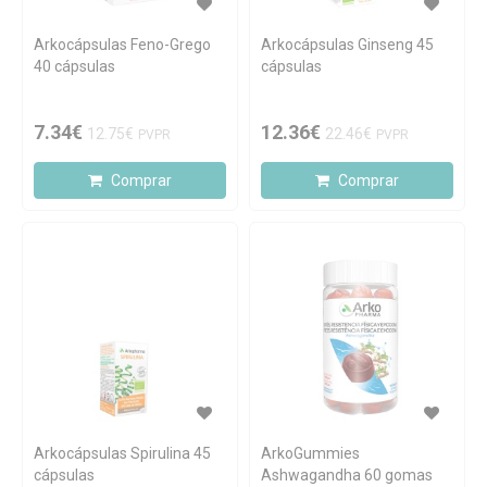
Arkocápsulas Feno-Grego
Arkocápsulas Ginseng 45
40 cápsulas
cápsulas
7.34€
12.36€
12.75€
22.46€
PVPR
PVPR
Comprar
Comprar
Arkocápsulas Spirulina 45
ArkoGummies
cápsulas
Ashwagandha 60 gomas