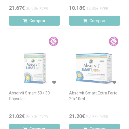
21.67€
10.18€
30.03€
12.80€
PVPR
PVPR
Comprar
Comprar
Absorvit Smart 50+ 30
Absorvit Smart Extra Forte
Cápsulas
20x10ml
21.02€
21.20€
26.80€
27.97€
PVPR
PVPR