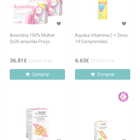
Ansiotina 100% Mulher
Aquilea Vitamina C + Zinco
2x30 ampolas Preço
14 Comprimidos
Especial
Efervescentes
36.81€
6.63€
69.45€
10.05€
PVPR
PVPR
Comprar
Comprar