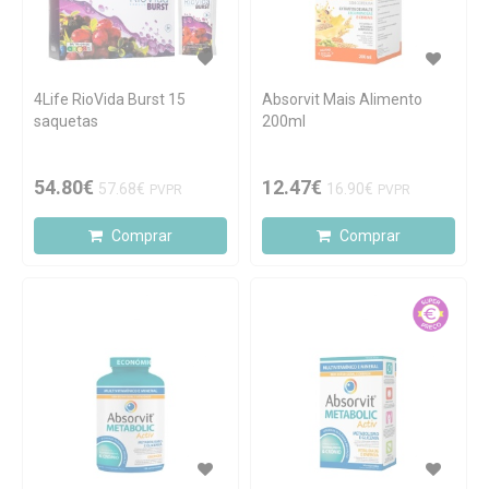
4Life RioVida Burst 15
Absorvit Mais Alimento
saquetas
200ml
54.80€
12.47€
57.68€
16.90€
PVPR
PVPR
Comprar
Comprar