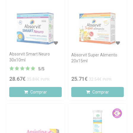
Absorvit Smart Neuro
Absorvit Super Alimento
30x10ml
20x15ml
5
/
5
28.67€
25.71€
35.84€
32.54€
PVPR
PVPR
Comprar
Comprar