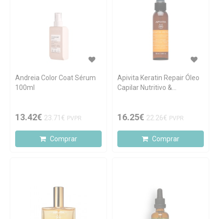
Andreia Color Coat Sérum
Apivita Keratin Repair Óleo
100ml
Capilar Nutritivo &
Reparador 100ml
13.42€
16.25€
23.71€
22.26€
PVPR
PVPR
Comprar
Comprar