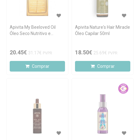
Apivita My Beeloved Oil
Apivita Nature's Hair Miracle
Óleo Seco Nutritivo e
Óleo Capilar 50ml
Reparador 100ml
20.45€
18.50€
31.17€
25.69€
PVPR
PVPR
Comprar
Comprar