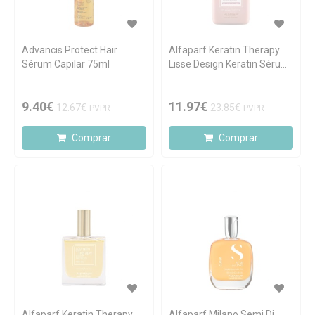
Advancis Protect Hair
Alfaparf Keratin Therapy
Sérum Capilar 75ml
Lisse Design Keratin Sérum
125ml
9.40€
11.97€
12.67€
23.85€
PVPR
PVPR
Comprar
Comprar
Alfaparf Keratin Therapy
Alfaparf Milano Semi Di