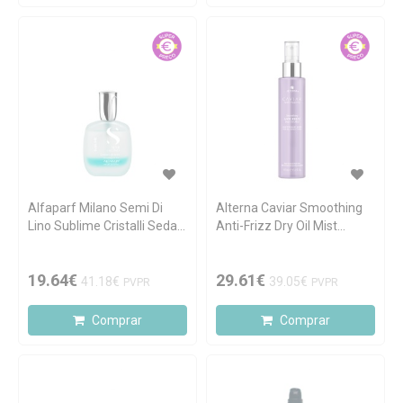
Alfaparf Milano Semi Di
Alterna Caviar Smoothing
Lino Sublime Cristalli Seda
Anti-Frizz Dry Oil Mist
45ml
147ml
19.64€
29.61€
41.18€
39.05€
PVPR
PVPR
Comprar
Comprar