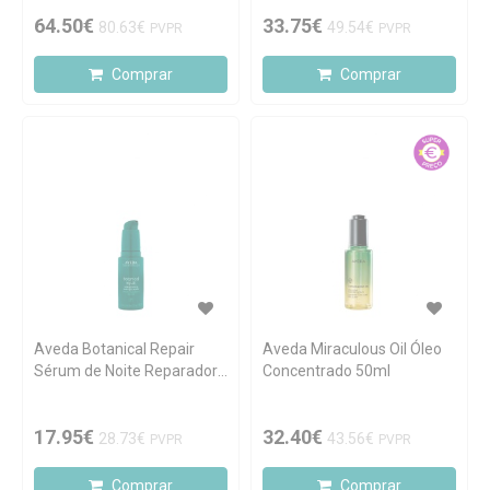
64.50€
33.75€
80.63€
49.54€
PVPR
PVPR
Comprar
Comprar
Aveda Botanical Repair
Aveda Miraculous Oil Óleo
Sérum de Noite Reparador
Concentrado 50ml
30ml
17.95€
32.40€
28.73€
43.56€
PVPR
PVPR
Comprar
Comprar