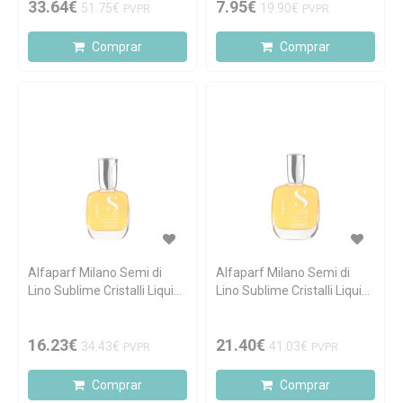
33.64€
7.95€
51.75€
19.90€
PVPR
PVPR
Comprar
Comprar
Alfaparf Milano Semi di
Alfaparf Milano Semi di
Lino Sublime Cristalli Liquidi
Lino Sublime Cristalli Liquidi
30ml
50ml
16.23€
21.40€
34.43€
41.03€
PVPR
PVPR
Comprar
Comprar