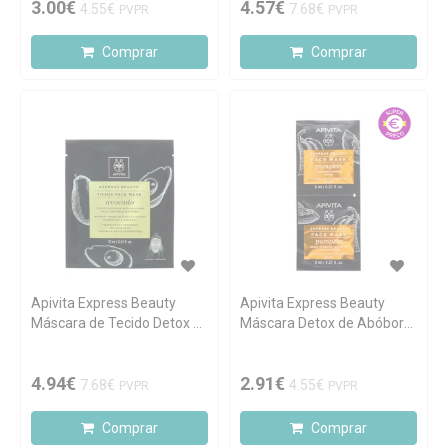
3.00€
4.57€
4.55€
7.68€
PVPR
PVPR
Comprar
Comprar
Apivita Express Beauty
Apivita Express Beauty
Máscara de Tecido Detox &
Máscara Detox de Abóbora
Purificante Com Abacate
2x8ml
10ml
4.94€
2.91€
7.68€
4.55€
PVPR
PVPR
Comprar
Comprar