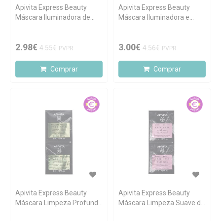
Apivita Express Beauty
Apivita Express Beauty
Máscara Iluminadora de
Máscara Iluminadora e
Laranja 2x8ml
Suavizante de Alcachofra
2x8ml
2.98€
3.00€
4.55€
4.56€
PVPR
PVPR
Comprar
Comprar
Apivita Express Beauty
Apivita Express Beauty
Máscara Limpeza Profunda
Máscara Limpeza Suave de
de Argila Verde 2x8ml
Argila Rosa 2x8ml