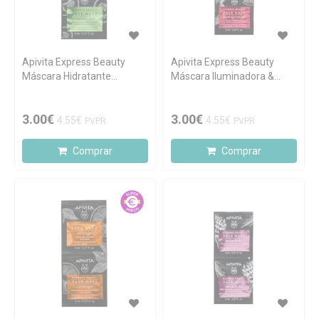
Apivita Express Beauty
Apivita Express Beauty
Máscara Hidratante
Máscara Iluminadora &
Intensiva de Pepino 2x8ml
Revitalizante de Romã
2x8ml
3.00€
3.00€
4.55€
4.55€
PVPR
PVPR
Comprar
Comprar