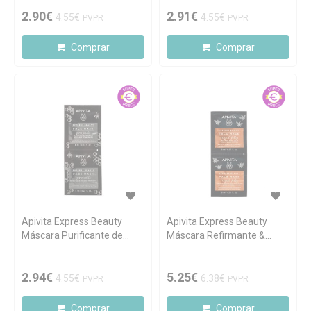
2.90€
2.91€
4.55€
4.55€
PVPR
PVPR
Comprar
Comprar
Apivita Express Beauty
Apivita Express Beauty
Máscara Purificante de
Máscara Refirmante &
Própolis 2x8ml
Revitalizante de Geleia Real
2.94€
5.25€
4.55€
6.38€
PVPR
PVPR
Comprar
Comprar