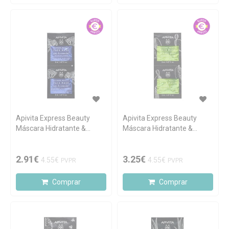
Apivita Express Beauty
Apivita Express Beauty
Máscara Hidratante &
Máscara Hidratante &
Antipoluição de Lavanda-
Calmante de Figo-da-Índia
do-Mar 2x8ml
2x8ml
2.91€
3.25€
4.55€
4.55€
PVPR
PVPR
Comprar
Comprar