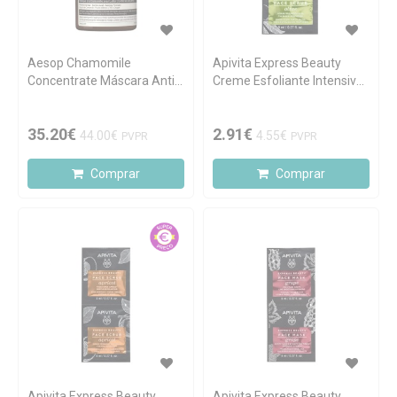
Aesop Chamomile
Apivita Express Beauty
Concentrate Máscara Anti-
Creme Esfoliante Intensivo
Imperfeições 60ml
de Azeitona 2x8ml
35.20€
2.91€
44.00€
4.55€
PVPR
PVPR
Comprar
Comprar
Apivita Express Beauty
Apivita Express Beauty