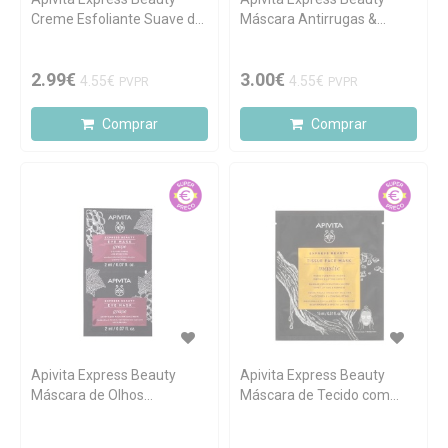
Creme Esfoliante Suave de
Máscara Antirrugas &
Alperce 2x8ml
Refirmante de Uva 2x8ml
2.99€
3.00€
4.55€
4.55€
PVPR
PVPR
Comprar
Comprar
Apivita Express Beauty
Apivita Express Beauty
Máscara de Olhos
Máscara de Tecido com
Antirrugas de Uva 2x2ml
Mástique 15ml