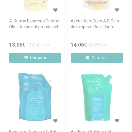
A-Derma Exomega Control
Avène XeraCalm A.D Óleo
Óleo Duche antiprurido pele
de Limpeza Repilidante
atópica Recarga 500ml
Recarga 400ml
13.06€
14.06€
17.41€
19.95€
PVPR
PVPR
Comprar
Comprar
Bioderma Atoderm Gel de
Bioderma Sébium Gel