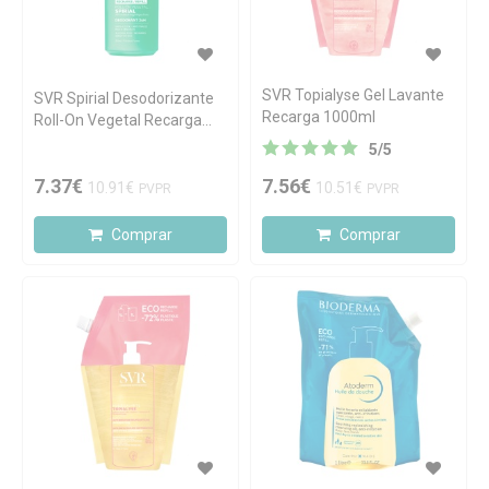
SVR Topialyse Gel Lavante
SVR Spirial Desodorizante
Recarga 1000ml
Roll-On Vegetal Recarga
50ml
5
/
5
7.37€
7.56€
10.91€
10.51€
PVPR
PVPR
Comprar
Comprar