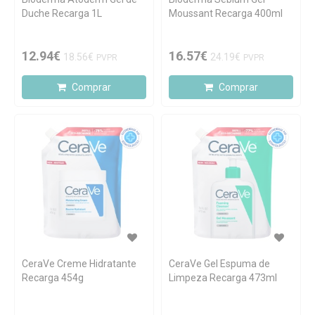
Duche Recarga 1L
Moussant Recarga 400ml
12.94€
16.57€
18.56€
24.19€
PVPR
PVPR
Comprar
Comprar
CeraVe Creme Hidratante
CeraVe Gel Espuma de
Recarga 454g
Limpeza Recarga 473ml