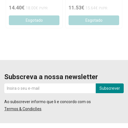
14.40€
11.53€
18.00€
15.64€
PVPR
PVPR
Esgotado
Esgotado
Subscreva a nossa newsletter
Subscrever
Ao subscrever informo que li e concordo com os
Termos & Condições
.