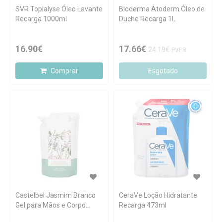
SVR Topialyse Óleo Lavante
Bioderma Atoderm Óleo de
Recarga 1000ml
Duche Recarga 1L
16.90€
17.66€
24.19€
PVPR
Comprar
Esgotado
Castelbel Jasmim Branco
CeraVe Loção Hidratante
Gel para Mãos e Corpo
Recarga 473ml
Recarga 500ml