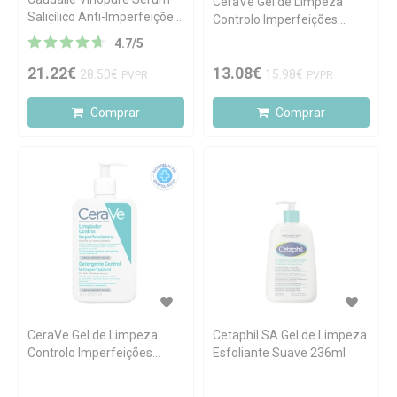
CeraVe Gel de Limpeza
Salicílico Anti-Imperfeições
Controlo Imperfeições
30ml
236ml
4.7
/
5
21.22€
13.08€
28.50€
15.98€
PVPR
PVPR
Comprar
Comprar
CeraVe Gel de Limpeza
Cetaphil SA Gel de Limpeza
Controlo Imperfeições
Esfoliante Suave 236ml
473ml