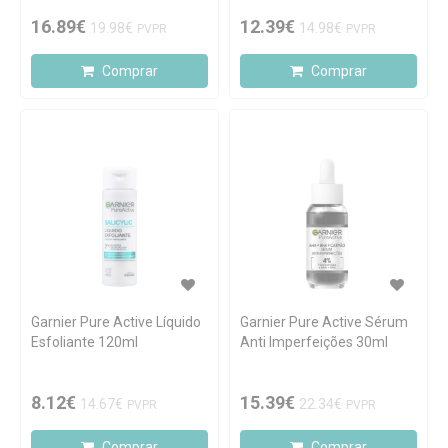
16.89€
12.39€
19.98€
14.98€
PVPR
PVPR
Comprar
Comprar
Garnier Pure Active Líquido
Garnier Pure Active Sérum
Esfoliante 120ml
Anti Imperfeições 30ml
8.12€
15.39€
14.67€
22.34€
PVPR
PVPR
Comprar
Comprar