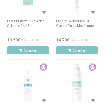
Etat Pur Ativo Puro Ácido
Eucerin DermoPure Oil
Salicílico 2% 15ml
Control Fluido Matificante
40ml
13.53€
14.78€
20.25€
19.70€
PVPR
PVPR
Comprar
Comprar