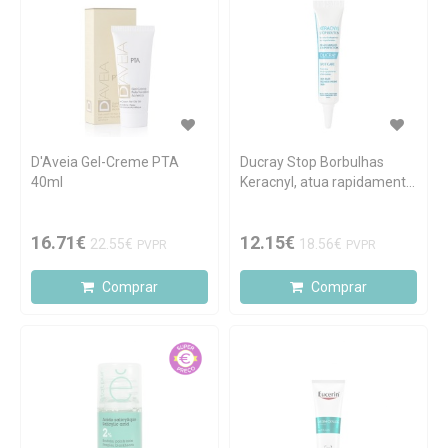
D'Aveia Gel-Creme PTA
Ducray Stop Borbulhas
40ml
Keracnyl, atua rapidamente
10 ml
16.71€
12.15€
22.55€
18.56€
PVPR
PVPR
Comprar
Comprar