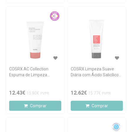
COSRX AC Collection
COSRX Limpeza Suave
Espuma de Limpeza
Diária com Ácido Salicílico
Calmante 150ml
150ml
12.43€
12.62€
15.80€
15.77€
PVPR
PVPR
Comprar
Comprar