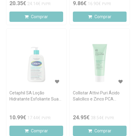
20.35€
9.86€
24.14€
16.90€
PVPR
PVPR
Comprar
Comprar
Cetaphil SA Loção
Collistar Attivi Puri Ácido
Hidratante Esfoliante Suave
Salicílico e Zinco PCA
236ml
Máscara Purificante 75ml
10.99€
24.95€
17.44€
38.54€
PVPR
PVPR
Comprar
Comprar