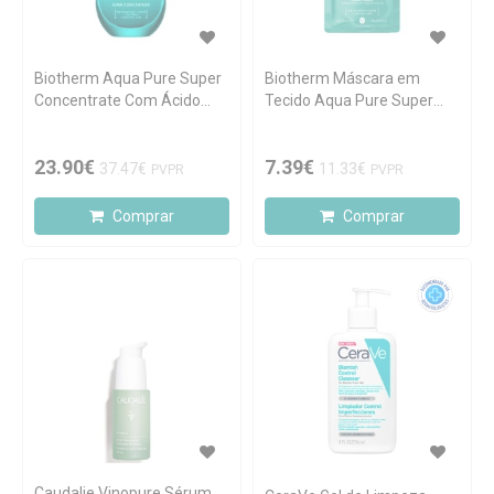
Biotherm Aqua Pure Super
Biotherm Máscara em
Concentrate Com Ácido
Tecido Aqua Pure Super
Salicílico 50ml
Mask
23.90€
7.39€
37.47€
11.33€
PVPR
PVPR
Comprar
Comprar
Caudalie Vinopure Sérum