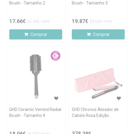
Brush - Tamanho 2
Brush - Tamanho 3
17.66€
19.87€
26.36€
29.65€
PVPR
PVPR
Comprar
Comprar
GHD Ceramic Vented Radial
GHD Chronos Alisador de
Brush - Tamanho 4
Cabelo Rosa Edição
Limitada
18.06€
378.38€