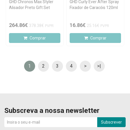
GHD Chronos Max Styler
GHD Curly Ever After Spray
Alisador Preto Gift Set
Fixador de Caracóis 120ml
264.86€
16.86€
378.38€
25.16€
PVPR
PVPR
Comprar
Comprar
1
2
3
4
>
>|
Subscreva a nossa newsletter
Subscrever