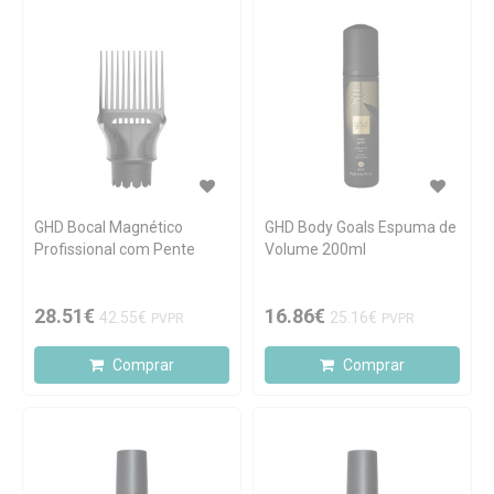
GHD Bocal Magnético
GHD Body Goals Espuma de
Profissional com Pente
Volume 200ml
28.51€
16.86€
42.55€
25.16€
PVPR
PVPR
Comprar
Comprar