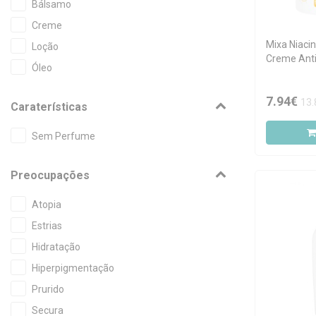
Bálsamo
Creme
Mixa Niaci
Loção
Creme Ant
Óleo
7.94€
13.
Caraterísticas
Sem Perfume
Preocupações
Atopia
Estrias
Hidratação
Hiperpigmentação
Prurido
Secura