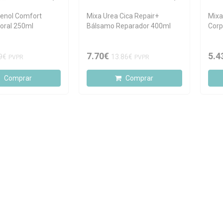
enol Comfort
Mixa Urea Cica Repair+
Mixa
oral 250ml
Bálsamo Reparador 400ml
Corp
7.70€
5.4
9€
13.86€
PVPR
PVPR
Comprar
Comprar