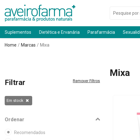
Suplementos
Dietética e Ervanária
Parafarmácia
Sexuali
Home
Marcas
Mixa
Mixa
Filtrar
Remover Filtros
Em stock
Ordenar
Recomendados