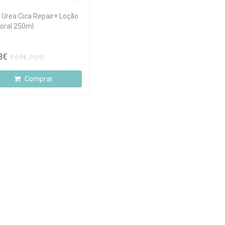
 Urea Cica Repair+ Loção
oral 250ml
3€
9.69€
PVPR
Comprar