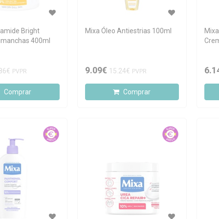
namide Bright
Mixa Óleo Antiestrias 100ml
Mixa
imanchas 400ml
Crem
9.09€
6.1
86€
15.24€
PVPR
PVPR
Comprar
Comprar