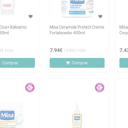
Cica+ Bálsamo
Mixa Ceramide Protect Creme
Mixa
 50ml
Fortalecedor 400ml
Corp
7.94€
7.4
9€
13.86€
PVPR
PVPR
Comprar
Comprar