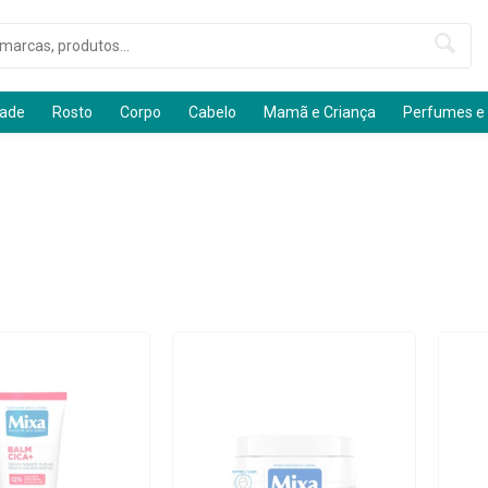
dade
Rosto
Corpo
Cabelo
Mamã e Criança
Perfumes e