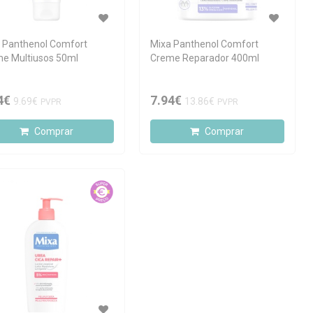
 Panthenol Comfort
Mixa Panthenol Comfort
e Multiusos 50ml
Creme Reparador 400ml
4€
7.94€
9.69€
13.86€
PVPR
PVPR
Comprar
Comprar