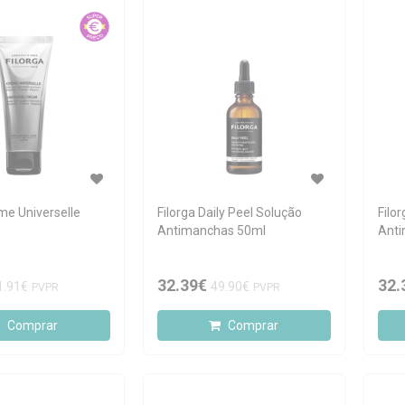
me Universelle
Filorga Daily Peel Solução
Filo
Antimanchas 50ml
Anti
32.39€
32.
1.91€
49.90€
PVPR
PVPR
Comprar
Comprar