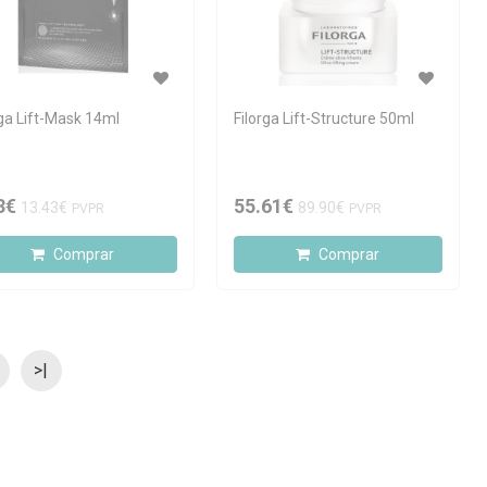
rga Lift-Mask 14ml
Filorga Lift-Structure 50ml
3€
55.61€
13.43€
89.90€
PVPR
PVPR
Comprar
Comprar
>|