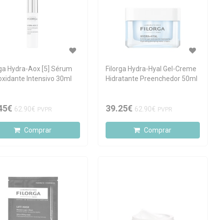
rga Hydra-Aox [5] Sérum
Filorga Hydra-Hyal Gel-Creme
oxidante Intensivo 30ml
Hidratante Preenchedor 50ml
45€
39.25€
62.90€
62.90€
PVPR
PVPR
Comprar
Comprar