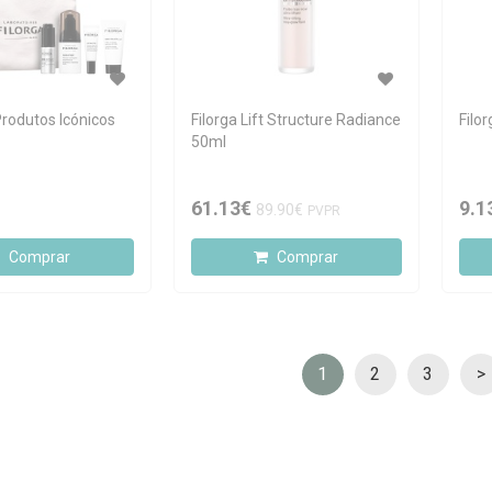
 Produtos Icónicos
Filorga Lift Structure Radiance
Filo
50ml
61.13€
9.1
89.90€
PVPR
Comprar
Comprar
1
2
3
>