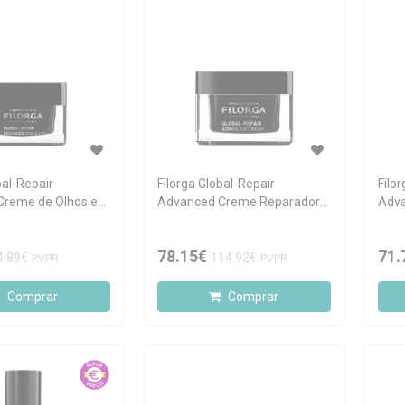
bal-Repair
Filorga Global-Repair
Filo
Creme de Olhos e
Advanced Creme Reparador
Adva
l
50ml
Anti
78.15€
71.
4.89€
114.92€
PVPR
PVPR
Comprar
Comprar