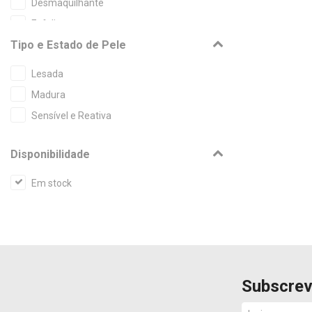
Desmaquilhante
Esfoliante
Tipo e Estado de Pele
Limpeza com Enxaguamento
Limpeza sem Enxaguamento
Lesada
Máscara
Madura
Sérum
Sensível e Reativa
Disponibilidade
Em stock
Subscrev