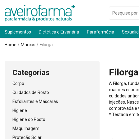
Suplementos
Dietética e Ervanária
Parafarmácia
Sexuali
Home
Marcas
Filorga
Filorga
Categorias
Corpo
A Filorga, fund
maiores especi
Cuidados de Rosto
cuidados antie
Esfoliantes e Máscaras
injeções. Nasc
comprovada e v
Higiene
* Testada em t
Higiene do Rosto
Maquilhagem
Proteção Solar