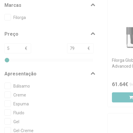
Marcas
Filorga
Preço
€
€
Filorga Glo
Advanced 
Lábios 15m
Apresentação
61.64€
9
Bálsamo
Creme
Espuma
Fluido
Gel
Gel-Creme