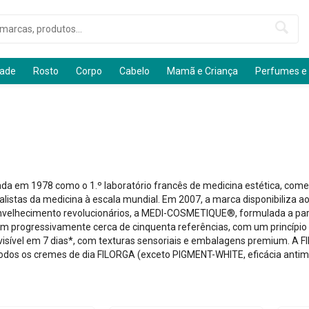
dade
Rosto
Corpo
Cabelo
Mamã e Criança
Perfumes e
ada em 1978 como o 1.º laboratório francês de medicina estética, começa 
alistas da medicina à escala mundial. Em 2007, a marca disponibiliza a
nvelhecimento revolucionários, a MEDI-COSMETIQUE®, formulada a part
em progressivamente cerca de cinquenta referências, com um princípio 
isível em 7 dias*, com texturas sensoriais e embalagens premium. A 
odos os cremes de dia FILORGA (exceto PIGMENT-WHITE, eficácia antim