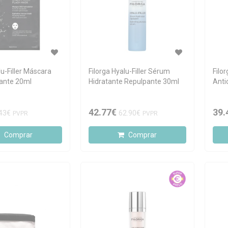
lu-Filler Máscara
Filorga Hyalu-Filler Sérum
Filo
ante 20ml
Hidratante Repulpante 30ml
Anti
42.77€
39.
43€
62.90€
PVPR
PVPR
Comprar
Comprar