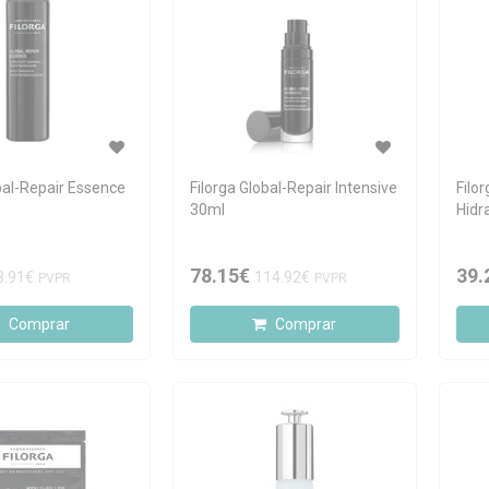
bal-Repair Essence
Filorga Global-Repair Intensive
Filo
30ml
Hidr
78.15€
39.
8.91€
114.92€
PVPR
PVPR
Comprar
Comprar