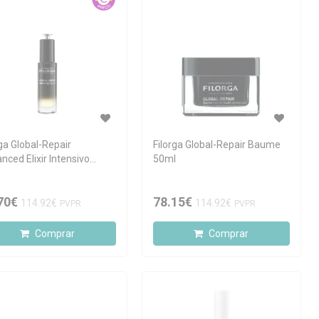
rga Global-Repair
Filorga Global-Repair Baume
nced Elixir Intensivo
50ml
envelhecimento 30ml
70€
78.15€
114.92€
114.92€
PVPR
PVPR
Comprar
Comprar