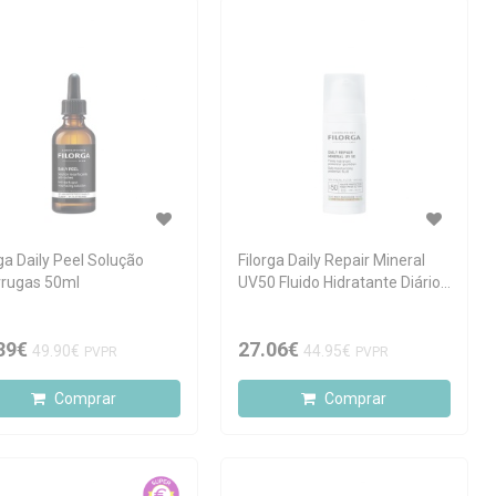
rga Daily Peel Solução
Filorga Daily Repair Mineral
rrugas 50ml
UV50 Fluido Hidratante Diário
SPF50 50ml
39€
27.06€
49.90€
44.95€
PVPR
PVPR
Comprar
Comprar