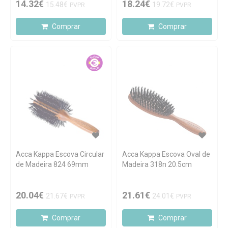
14.32€
18.24€
15.48€
19.72€
PVPR
PVPR
Comprar
Comprar
Acca Kappa Escova Circular
Acca Kappa Escova Oval de
de Madeira 824 69mm
Madeira 318n 20.5cm
20.04€
21.61€
21.67€
24.01€
PVPR
PVPR
Comprar
Comprar