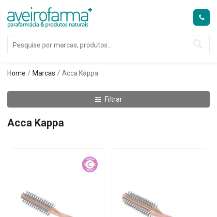
Home
Marcas
Acca Kappa
Filtrar
Acca Kappa