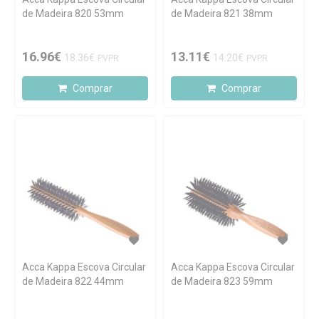
de Madeira 820 53mm
de Madeira 821 38mm
16.96€
13.11€
18.36€
14.20€
PVPR
PVPR
Comprar
Comprar
Acca Kappa Escova Circular
Acca Kappa Escova Circular
de Madeira 822 44mm
de Madeira 823 59mm