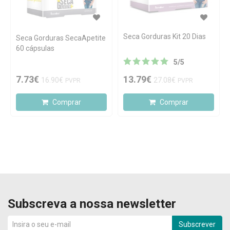
Seca Gorduras Kit 20 Dias
Seca Gorduras SecaApetite
60 cápsulas
5
/
5
7.73€
13.79€
16.90€
27.08€
PVPR
PVPR
Comprar
Comprar
Subscreva a nossa newsletter
Subscrever