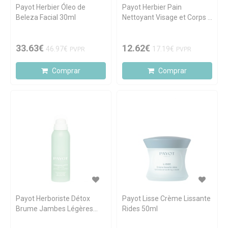
Payot Herbier Óleo de
Payot Herbier Pain
Beleza Facial 30ml
Nettoyant Visage et Corps à
L'huile Essentielle De
Cyprès 85g
33.63€
12.62€
46.97€
17.19€
PVPR
PVPR
Comprar
Comprar
Payot Herboriste Détox
Payot Lisse Crème Lissante
Brume Jambes Légères
Rides 50ml
100ml