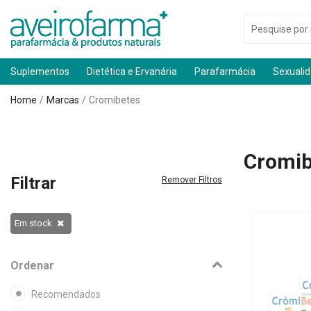
Suplementos
Dietética e Ervanária
Parafarmácia
Sexuali
Home
Marcas
Cromibetes
Cromib
Filtrar
Remover Filtros
Em stock
Ordenar
Recomendados