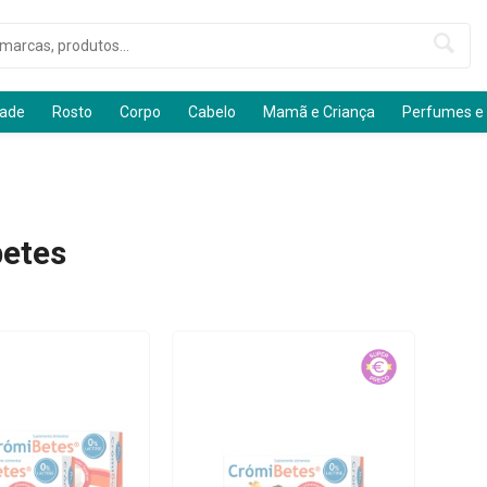
dade
Rosto
Corpo
Cabelo
Mamã e Criança
Perfumes e
etes