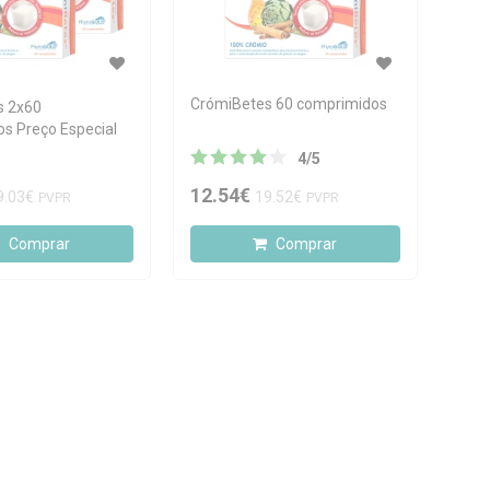
CrómiBetes 60 comprimidos
s 2x60
s Preço Especial
4
/
5
12.54€
9.03€
19.52€
PVPR
PVPR
Comprar
Comprar