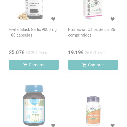
Hivital Black Garlic 9000mg
Humecnat Olhos Secos 36
180 cápsulas
comprimidos
25.07€
19.19€
30.20€
26.87€
PVPR
PVPR
Comprar
Comprar