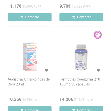
11.17€
9.70€
13.09€
12.02€
PVPR
PVPR
Comprar
Comprar
Audispray Ultra Rolhões de
Farmoplex Coenzima Q10
Cera 20ml
100mg 30 cápsulas
10.36€
14.20€
13.26€
21.62€
PVPR
PVPR
Comprar
Comprar