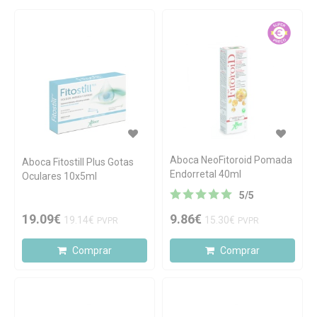
Aboca NeoFitoroid Pomada
Aboca Fitostill Plus Gotas
Endorretal 40ml
Oculares 10x5ml
5
/
5
19.09€
9.86€
19.14€
15.30€
PVPR
PVPR
Comprar
Comprar