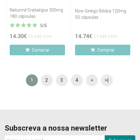
Naturmil Crataégus 300mg
Now Ginkgo Biloba 120mg
180 cápsulas
50 cápsulas
5
/
5
14.30€
14.74€
19.44€
21.44€
PVPR
PVPR
Comprar
Comprar
1
2
3
4
>
>|
Subscreva a nossa newsletter