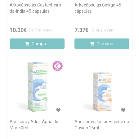
Arkocápsulas Castanheiro-
Arkocápsulas Ginkgo 45
da-Índia 45 cápsulas
cápsulas
10.30€
7.37€
13.73€
12.98€
PVPR
PVPR
Comprar
Comprar
Audispray Adult Água do
Audispray Junior Higiene do
Mar 50ml
Ouvido 25ml