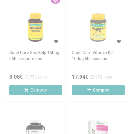
Good Care Sea Kelp 150ug
Good Care Vitamin K2
250 comprimidos
100ug 60 cápsulas
9.08€
17.94€
15.75€
25.97€
PVPR
PVPR
Comprar
Comprar