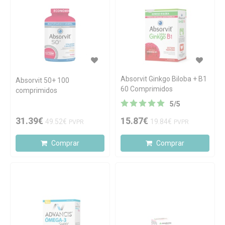
Absorvit Ginkgo Biloba + B1
Absorvit 50+ 100
60 Comprimidos
comprimidos
5
/
5
31.39€
15.87€
49.52€
19.84€
PVPR
PVPR
Comprar
Comprar