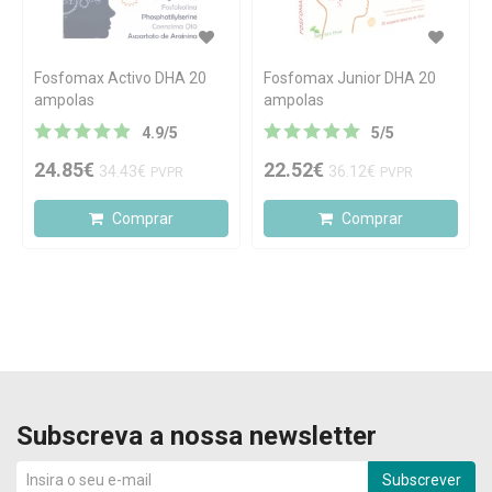
Fosfomax Activo DHA 20
Fosfomax Junior DHA 20
ampolas
ampolas
4.9
/
5
5
/
5
24.85€
22.52€
34.43€
36.12€
PVPR
PVPR
Comprar
Comprar
Subscreva a nossa newsletter
Subscrever