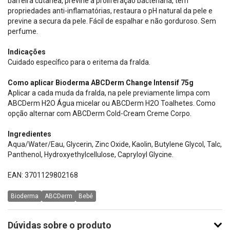
barreira cutânea, previne a proliferação bacteriana, tem
propriedades anti-inflamatórias, restaura o pH natural da pele e
previne a secura da pele. Fácil de espalhar e não gorduroso. Sem
perfume.
Indicações
Cuidado específico para o eritema da fralda.
Como aplicar Bioderma ABCDerm Change Intensif 75g
Aplicar a cada muda da fralda, na pele previamente limpa com
ABCDerm H2O Água micelar ou ABCDerm H2O Toalhetes. Como
opção alternar com ABCDerm Cold-Cream Creme Corpo.
Ingredientes
Aqua/Water/Eau, Glycerin, Zinc Oxide, Kaolin, Butylene Glycol, Talc,
Panthenol, Hydroxyethylcellulose, Capryloyl Glycine.
EAN: 3701129802168
Bioderma
ABCDerm
Bebé
Dúvidas sobre o produto