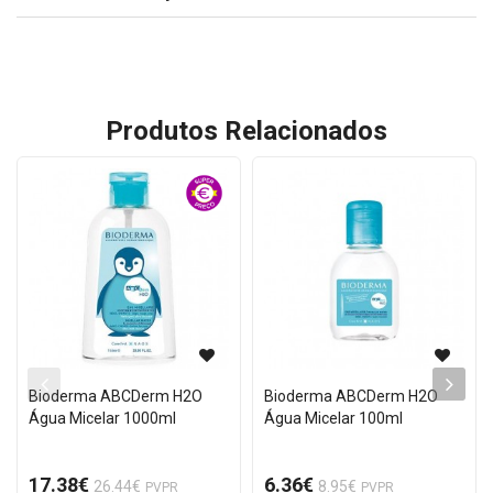
Produtos Relacionados
Bioderma ABCDerm H2O
Bioderma ABCDerm H2O
Água Micelar 1000ml
Água Micelar 100ml
17.38€
6.36€
26.44€
8.95€
PVPR
PVPR