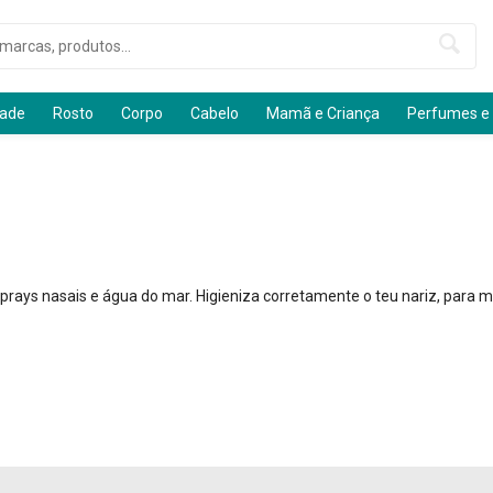
dade
Rosto
Corpo
Cabelo
Mamã e Criança
Perfumes e
prays nasais e água do mar. Higieniza corretamente o teu nariz, para m