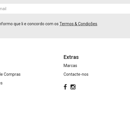
nformo que li e concordo com os
Termos & Condições
.
Extras
Marcas
 de Compras
Contacte-nos
es