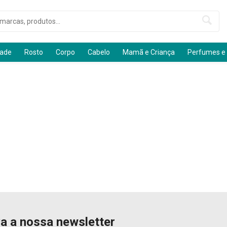
dade
Rosto
Corpo
Cabelo
Mamã e Criança
Perfumes e
a a nossa newsletter