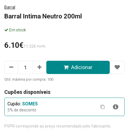
Barral
Barral Intima Neutro 200ml
Em stock
6.10€
11.32€
PVPR
Adicionar
Qtd. máxima por compra: 100
Cupões disponíveis
Cupão:
SOME5
5% de desconto
PVPR corresponde ao preço recomendado pelo fabricante,