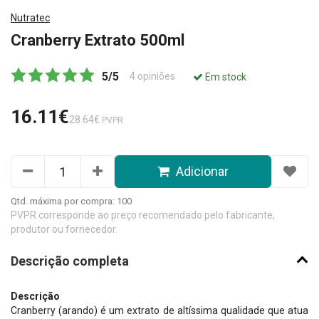
Nutratec
Cranberry Extrato 500ml
5
/
5
4
opiniões
Em stock
16.11€
28.64€
PVPR
Adicionar
Qtd. máxima por compra: 100
PVPR corresponde ao preço recomendado pelo fabricante,
produtor ou fornecedor.
Descrição completa
Descrição
Cranberry (arando) é um extrato de altíssima qualidade que atua