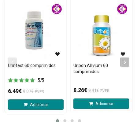
Urinfect 60 comprimidos
Uribon Allivium 60
comprimidos
5
/
5
8.26€
6.49€
9.41€
PVPR
9.07€
PVPR
Adicionar
Adicionar