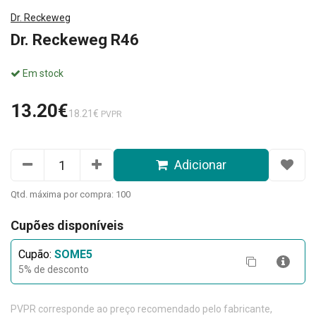
Dr. Reckeweg
Dr. Reckeweg R46
Em stock
13.20€
18.21€
PVPR
Adicionar
Qtd. máxima por compra: 100
Cupões disponíveis
Cupão:
SOME5
5% de desconto
PVPR corresponde ao preço recomendado pelo fabricante,