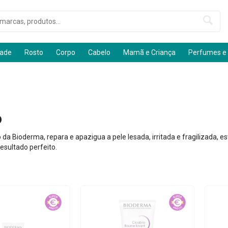
dade
Rosto
Corpo
Cabelo
Mamã e Criança
Perfumes e
o
da Bioderma, repara e apazigua a pele lesada, irritada e fragilizada, e
esultado perfeito.