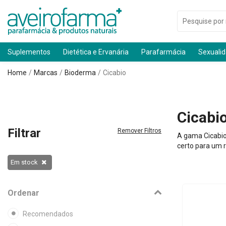
Suplementos
Dietética e Ervanária
Parafarmácia
Sexuali
Home
Marcas
Bioderma
Cicabio
Cicabi
Filtrar
Remover Filtros
A gama Cicabio 
certo para um r
Em stock
Ordenar
Recomendados