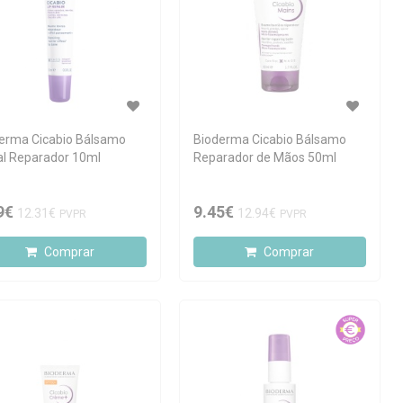
erma Cicabio Bálsamo
Bioderma Cicabio Bálsamo
al Reparador 10ml
Reparador de Mãos 50ml
9€
9.45€
12.31€
12.94€
PVPR
PVPR
Comprar
Comprar