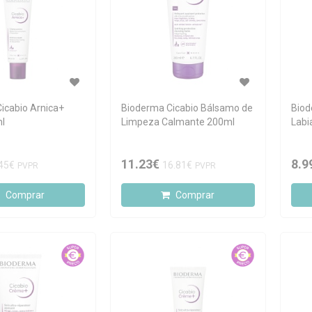
icabio Arnica+
Bioderma Cicabio Bálsamo de
Biod
l
Limpeza Calmante 200ml
Labi
11.23€
8.9
45€
16.81€
PVPR
PVPR
Comprar
Comprar