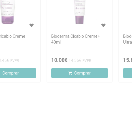
Cicabio Creme
Bioderma Cicabio Creme+
Biod
40ml
Ultr
10.08€
15.
2.45€
14.56€
PVPR
PVPR
Comprar
Comprar