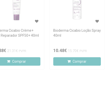
erma Cicabio Crème+
Bioderma Cicabio Loção Spray
a Reparador SPF50+ 40ml
40ml
88€
10.48€
21.31€
15.70€
PVPR
PVPR
Comprar
Comprar