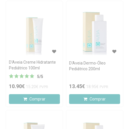
D'Aveia Creme Hidratante
D'Aveia Dermo-Óleo
Pediátrico 100ml
Pediátrico 200ml
5
/
5
10.90€
13.45€
15.20€
18.95€
PVPR
PVPR
Comprar
Comprar