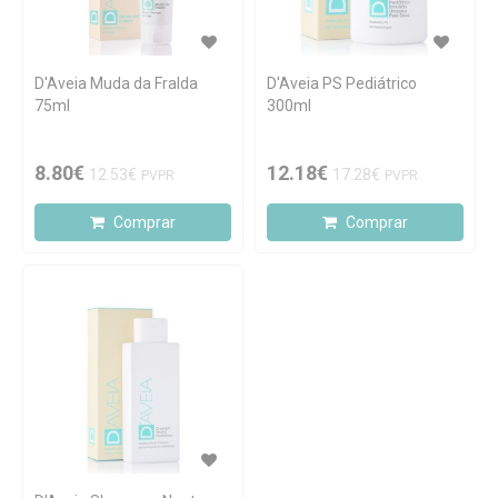
D'Aveia Muda da Fralda
D'Aveia PS Pediátrico
75ml
300ml
8.80€
12.18€
12.53€
17.28€
PVPR
PVPR
Comprar
Comprar