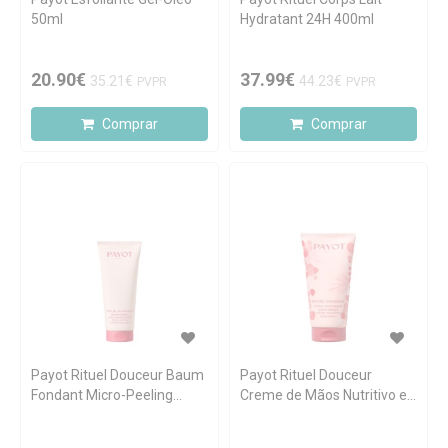
50ml
Hydratant 24H 400ml
20.90€
37.99€
35.21€
44.23€
PVPR
PVPR
Comprar
Comprar
Payot Rituel Douceur Baum
Payot Rituel Douceur
Fondant Micro-Peeling
Creme de Mãos Nutritivo e
Pieds 100ml
Aveludado 75ml