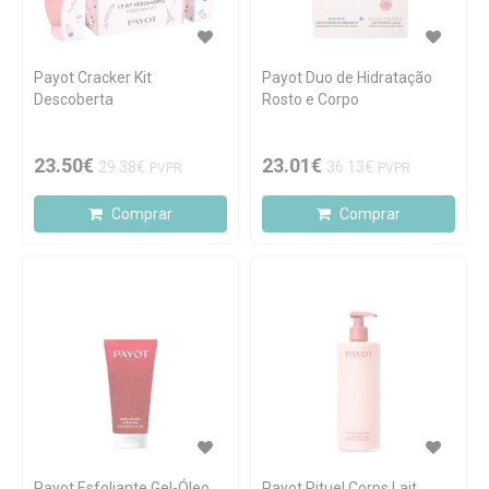
Payot Cracker Kit
Payot Duo de Hidratação
Descoberta
Rosto e Corpo
23.50€
23.01€
29.38€
36.13€
PVPR
PVPR
Comprar
Comprar
Payot Esfoliante Gel-Óleo
Payot Rituel Corps Lait