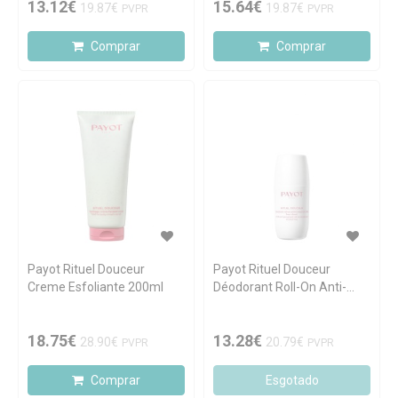
13.12€
15.64€
19.87€
19.87€
PVPR
PVPR
Comprar
Comprar
Payot Rituel Douceur
Payot Rituel Douceur
Creme Esfoliante 200ml
Déodorant Roll-On Anti-
Transpirant 75ml
18.75€
13.28€
28.90€
20.79€
PVPR
PVPR
Comprar
Esgotado