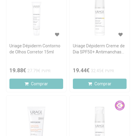
Uriage Dépiderm Contorno
Uriage Dépiderm Creme de
de Olhos Corretor 15ml
Dia SPF50+ Antimanchas
30ml
19.88€
19.44€
27.79€
32.45€
PVPR
PVPR
Comprar
Comprar