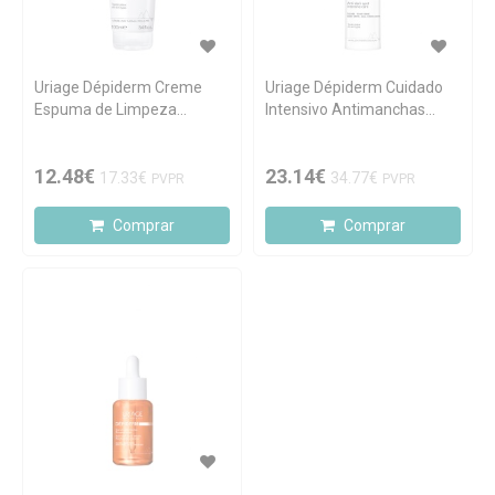
Uriage Dépiderm Creme
Uriage Dépiderm Cuidado
Espuma de Limpeza
Intensivo Antimanchas
Iluminador 100ml
30ml
12.48€
23.14€
17.33€
34.77€
PVPR
PVPR
Comprar
Comprar