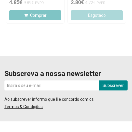
4.85€
2.80€
9.89€
4.72€
PVPR
PVPR
Comprar
Esgotado
Subscreva a nossa newsletter
Subscrever
Ao subscrever informo que li e concordo com os
Termos & Condições
.