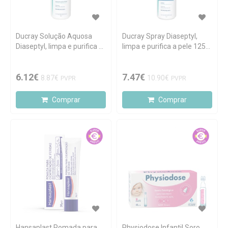
Ducray Solução Aquosa
Ducray Spray Diaseptyl,
Diaseptyl, limpa e purifica a
limpa e purifica a pele 125
pele 125 ml
ml
6.12€
7.47€
8.87€
10.90€
PVPR
PVPR
Comprar
Comprar
Hansaplast Pomada para
Physiodose Infantil Soro